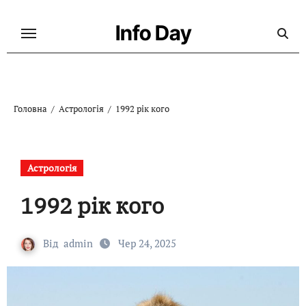
Перейти
до
Info Day
контенту
Головна
Астрологія
1992 рік кого
Астрологія
1992 рік кого
Від
admin
Чер 24, 2025