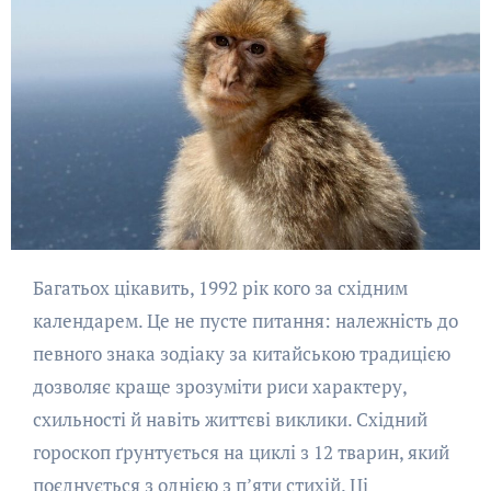
Багатьох цікавить, 1992 рік кого за східним
календарем. Це не пусте питання: належність до
певного знака зодіаку за китайською традицією
дозволяє краще зрозуміти риси характеру,
схильності й навіть життєві виклики. Східний
гороскоп ґрунтується на циклі з 12 тварин, який
поєднується з однією з п’яти стихій. Ці