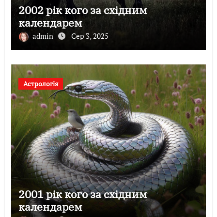
2002 рік кого за східним
календарем
admin
Сер 3, 2025
Астрологія
2001 рік кого за східним
календарем