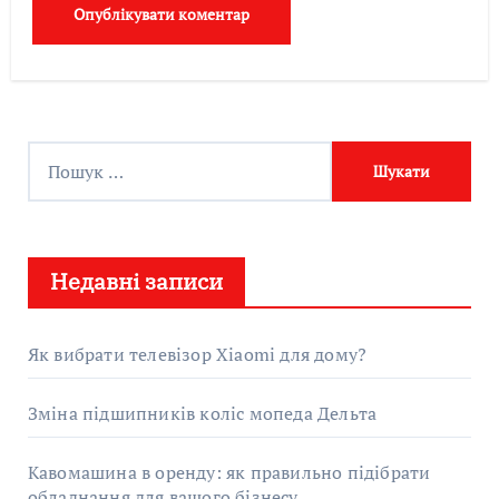
П
о
ш
у
Недавні записи
к
:
Як вибрати телевізор Xiaomi для дому?
Зміна підшипників коліс мопеда Дельта
Кавомашина в оренду: як правильно підібрати
обладнання для вашого бізнесу