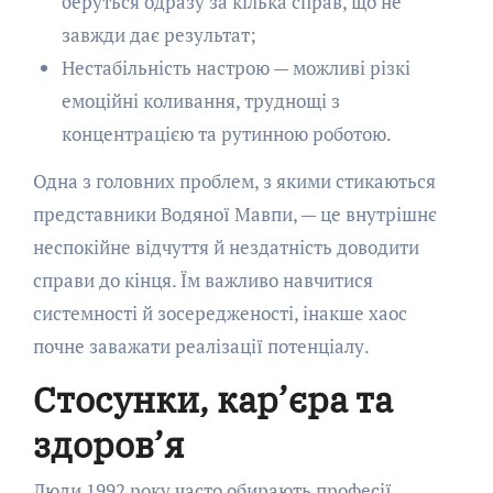
беруться одразу за кілька справ, що не
завжди дає результат;
Нестабільність настрою — можливі різкі
емоційні коливання, труднощі з
концентрацією та рутинною роботою.
Одна з головних проблем, з якими стикаються
представники Водяної Мавпи, — це внутрішнє
неспокійне відчуття й нездатність доводити
справи до кінця. Їм важливо навчитися
системності й зосередженості, інакше хаос
почне заважати реалізації потенціалу.
Стосунки, кар’єра та
здоров’я
Люди 1992 року часто обирають професії,