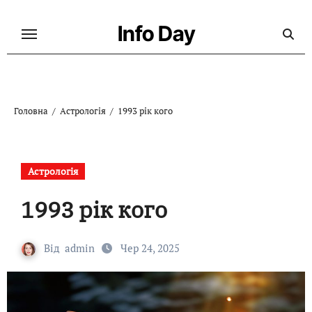
Перейти
до
Info Day
контенту
Головна
Астрологія
1993 рік кого
Астрологія
1993 рік кого
Від
admin
Чер 24, 2025