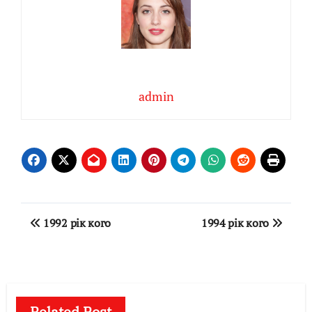
admin
Навігація
1992 рік кого
1994 рік кого
записів
Related Post