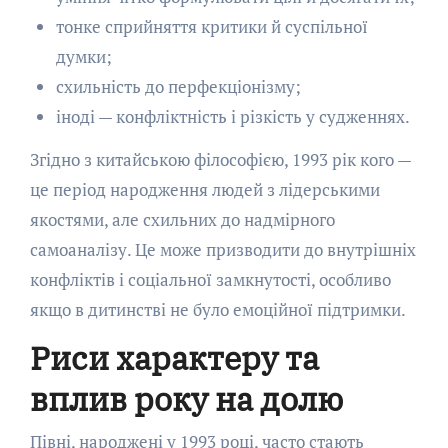
тонке сприйняття критики й суспільної
думки;
схильність до перфекціонізму;
іноді — конфліктність і різкість у судженнях.
Згідно з китайською філософією, 1993 рік кого —
це період народження людей з лідерськими
якостями, але схильних до надмірного
самоаналізу. Це може призводити до внутрішніх
конфліктів і соціальної замкнутості, особливо
якщо в дитинстві не було емоційної підтримки.
Риси характеру та
вплив року на долю
Півні, народжені у 1993 році, часто стають