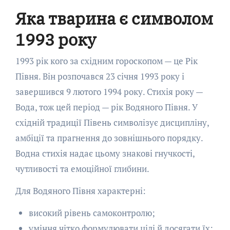
Яка тварина є символом
1993 року
1993 рік кого за східним гороскопом — це Рік
Півня. Він розпочався 23 січня 1993 року і
завершився 9 лютого 1994 року. Стихія року —
Вода, тож цей період — рік Водяного Півня. У
східній традиції Півень символізує дисципліну,
амбіції та прагнення до зовнішнього порядку.
Водна стихія надає цьому знакові гнучкості,
чутливості та емоційної глибини.
Для Водяного Півня характерні:
високий рівень самоконтролю;
уміння чітко формулювати цілі й досягати їх;