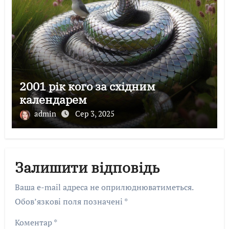
2001 рік кого за східним
календарем
admin
Сер 3, 2025
Залишити відповідь
Ваша e-mail адреса не оприлюднюватиметься.
Обов’язкові поля позначені
*
Коментар
*