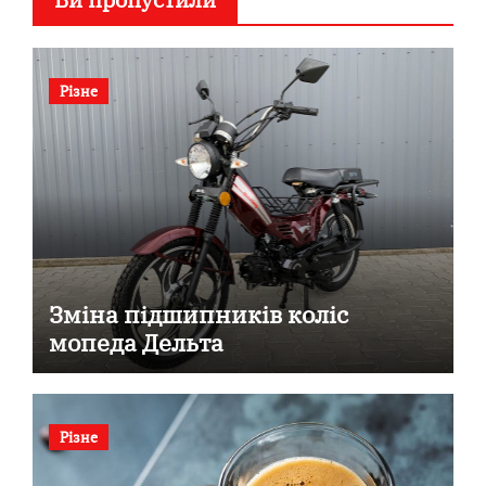
Різне
Зміна підшипників коліс
мопеда Дельта
Різне