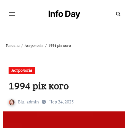
Перейти
до
Info Day
контенту
Головна
Астрологія
1994 рік кого
Астрологія
1994 рік кого
Від
admin
Чер 24, 2025