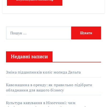
П
о
ш
у
Недавні записи
к
:
Зміна підшипників коліс мопеда Дельта
Кавомашина в оренду: як правильно підібрати
обладнання для вашого бізнесу
Культура кавування в Німеччині: чим