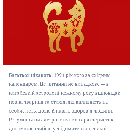
Багатьох цікавить, 1994 рік кого за східним
календарем. Це питання не випадкове — в
китайській астрології кожному року відповідає
певна тварина та стихія, які впливають на
особистість, долю й навіть здоров’я людини.
Розуміння цих астрологічних характеристик
допомагає глибше усвідомити свої сильні