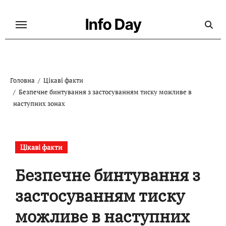
Перейти
до
Info Day
контенту
Головна
Цікаві факти
Безпечне бинтування з застосуванням тиску можливе в
наступних зонах
Цікаві факти
Безпечне бинтування з
застосуванням тиску
можливе в наступних