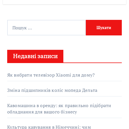
П
о
ш
у
Недавні записи
к
:
Як вибрати телевізор Xiaomi для дому?
Зміна підшипників коліс мопеда Дельта
Кавомашина в оренду: як правильно підібрати
обладнання для вашого бізнесу
Культура кавування в Німеччині: чим