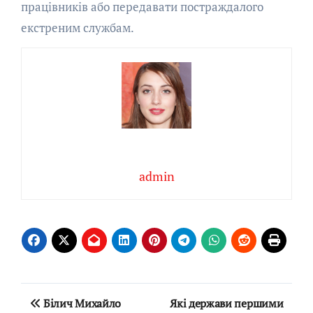
працівників або передавати постраждалого
екстреним службам.
admin
Навігація
Білич Михайло
Які держави першими