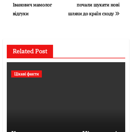
записів
Іванович мамолог
почали шукати нові
відгуки
шляхи до країн сходу
Related Post
Цікаві факти