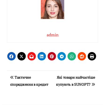
admin
Навігація
Тактичне
Які товари найчастіше
записів
спорядження в кредит
купують в SUNOPT?