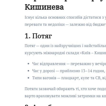
Кишинева
Існує кілька основних способів дістатися з
переваги та недоліки — залежно від бюджет
1. Потяг
Потяг — один із найзручніших і найстабіл
курсують міжнародні склади «Київ – Кишин
Час відправлення — переважно у вечір
Час у дорозі — приблизно 13–14 годин,
Типи вагонів — плацкарт, купе та СВ, 
Потяги зазвичай обирають ті, хто хоче под
варто враховувати можливі затримки на ко