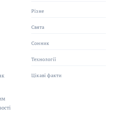
Різне
Свята
Сонник
Технології
ак
Цікаві факти
им
вості