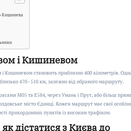
до Кишинева
льники
євом і Кишиневом
м і Кишиневом становить приблизно 400 кілометрів. Одн
близько 470–510 км, залежно від обраного маршруту.
асами М05 та Е584, через Умань і Прут, або більш прям
олдовське місто Єдинці. Кожен маршрут має свої особли
ості прикордонних пунктів із високим трафіком.
як дістатися з Києва до