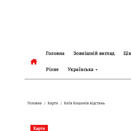
Перейти
до
контенту
Головна
Зовнішній вигляд
Цік
Різне
Українська
Головна
Карти
Київ Кишинів відстань
Карти