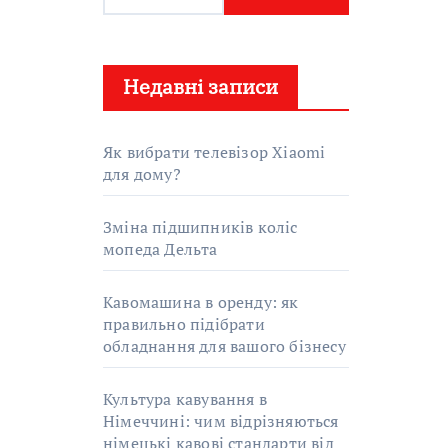
о
ш
у
Недавні записи
к
:
Як вибрати телевізор Xiaomi
для дому?
Зміна підшипників коліс
мопеда Дельта
Кавомашина в оренду: як
правильно підібрати
обладнання для вашого бізнесу
Культура кавування в
Німеччині: чим відрізняються
німецькі кавові стандарти від