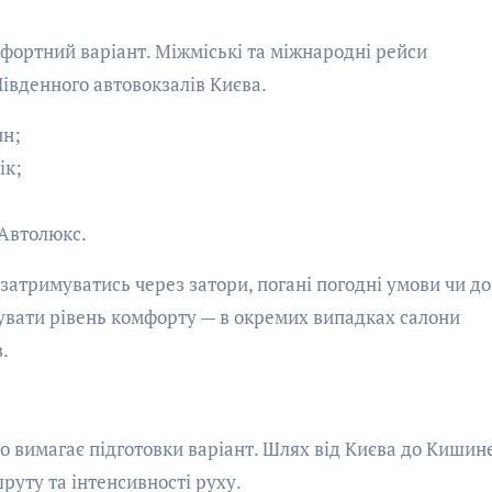
фортний варіант. Міжміські та міжнародні рейси
івденного автовокзалів Києва.
ин;
ік;
 Автолюкс.
затримуватись через затори, погані погодні умови чи до
увати рівень комфорту — в окремих випадках салони
.
що вимагає підготовки варіант. Шлях від Києва до Кишин
руту та інтенсивності руху.