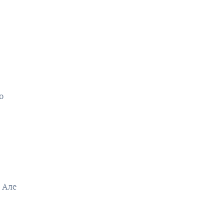
о
. Але