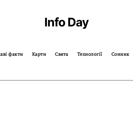
Info Day
аві факти
Карти
Свята
Технології
Сонник