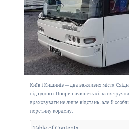
Київ і Кишинів — два важливих міста Східної Європи, розташовані на відносно близькій відстані одне
від одного. Попри наявність кількох зруч
враховувати не лише відстань, але й особли
перетину кордону.
Table of Contents