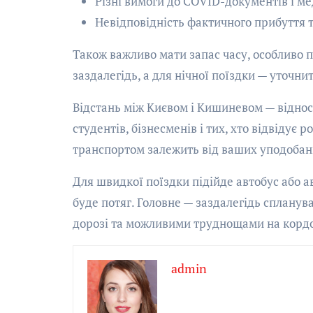
Різні вимоги до COVID-документів і м
Невідповідність фактичного прибуття 
Також важливо мати запас часу, особливо 
заздалегідь, а для нічної поїздки — уточнит
Відстань між Києвом і Кишиневом — віднос
студентів, бізнесменів і тих, хто відвідує 
транспортом залежить від ваших уподобань
Для швидкої поїздки підійде автобус або 
буде потяг. Головне — заздалегідь спланув
дорозі та можливими труднощами на кордо
admin