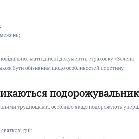
;
бмежень;
дповідально: мати дійсні документи, страховку «Зелена
 також бути обізнаним щодо особливостей перетину
тикаються подорожувальни
іваними труднощами, особливо якщо подорожують уперш
 святкові дні;