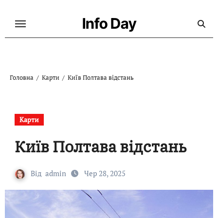
Перейти
до
Info Day
контенту
Головна
Карти
Київ Полтава відстань
Карти
Київ Полтава відстань
Від
admin
Чер 28, 2025