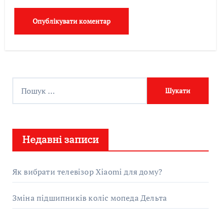
П
о
ш
у
Недавні записи
к
:
Як вибрати телевізор Xiaomi для дому?
Зміна підшипників коліс мопеда Дельта