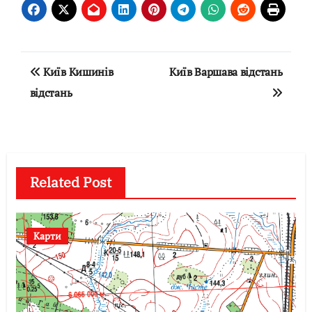
Навігація
Київ Кишинів
Київ Варшава відстань
записів
відстань
Related Post
Карти