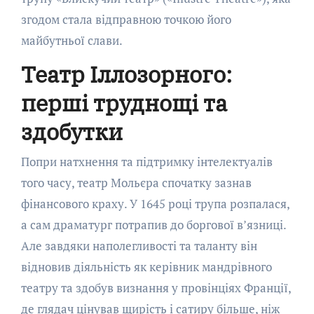
згодом стала відправною точкою його
майбутньої слави.
Театр Іллозорного:
перші труднощі та
здобутки
Попри натхнення та підтримку інтелектуалів
того часу, театр Мольєра спочатку зазнав
фінансового краху. У 1645 році трупа розпалася,
а сам драматург потрапив до боргової в’язниці.
Але завдяки наполегливості та таланту він
відновив діяльність як керівник мандрівного
театру та здобув визнання у провінціях Франції,
де глядач цінував щирість і сатиру більше, ніж