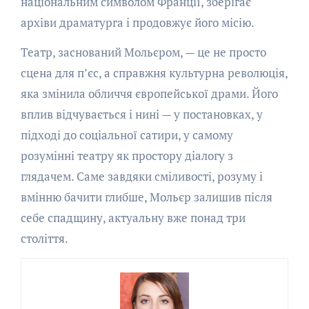
національним символом Франції, зберігає
архіви драматурга і продовжує його місію.
Театр, заснований Мольєром, — це не просто
сцена для п’єс, а справжня культурна революція,
яка змінила обличчя європейської драми. Його
вплив відчувається і нині — у постановках, у
підході до соціальної сатири, у самому
розумінні театру як простору діалогу з
глядачем. Саме завдяки сміливості, розуму і
вмінню бачити глибше, Мольєр залишив після
себе спадщину, актуальну вже понад три
століття.