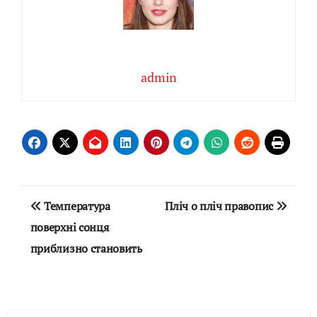
admin
Навігація
Температура
Пліч о пліч правопис
записів
поверхні сонця
приблизно становить