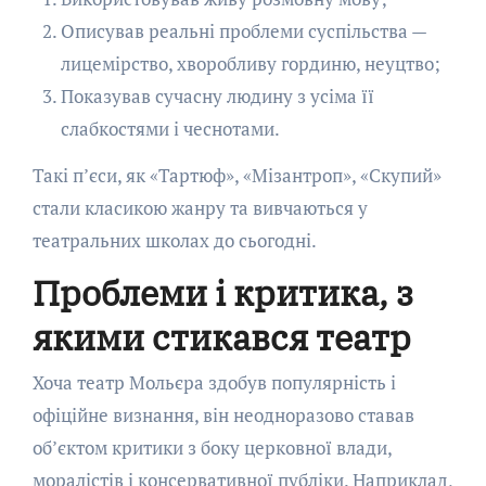
Описував реальні проблеми суспільства —
лицемірство, хворобливу гординю, неуцтво;
Показував сучасну людину з усіма її
слабкостями і чеснотами.
Такі п’єси, як «Тартюф», «Мізантроп», «Скупий»
стали класикою жанру та вивчаються у
театральних школах до сьогодні.
Проблеми і критика, з
якими стикався театр
Хоча театр Мольєра здобув популярність і
офіційне визнання, він неодноразово ставав
об’єктом критики з боку церковної влади,
моралістів і консервативної публіки. Наприклад,