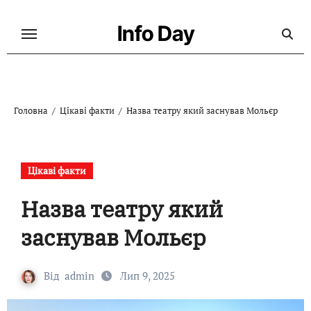
Перейти
до
Info Day
контенту
Головна
Цікаві факти
Назва театру який заснував Мольєр
Цікаві факти
Назва театру який
заснував Мольєр
Від
admin
Лип 9, 2025