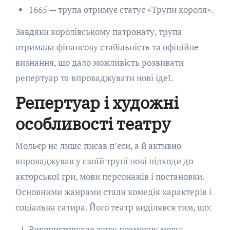
1665 — трупа отримує статус «Трупи короля».
Завдяки королівському патронату, трупа
отримала фінансову стабільність та офіційне
визнання, що дало можливість розвивати
репертуар та впроваджувати нові ідеї.
Репертуар і художні
особливості театру
Мольєр не лише писав п’єси, а й активно
впроваджував у своїй трупі нові підходи до
акторської гри, мови персонажів і постановки.
Основними жанрами стали комедія характерів і
соціальна сатира. Його театр виділявся тим, що:
Використовував живу розмовну мову;