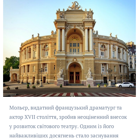
Мольєр, видатний французький драматург та
актор XVII століття, зробив неоціненний внесок
у розвиток світового театру. Одним із його
найважливіших досягнень стало заснування