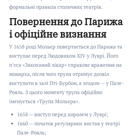
формальні правила столичних театрів.
Повернення до Парижа
і офіційне визнання
У 1658 році Мольєр повертається до Парижа та
виступає перед Людовиком XIV у Луврі. Його
п’єса «Закоханий лікар» справляє враження на
монарха, після чого трупа отримує дозвіл
виступати в залі Пті-Бурбон, а згодом — у Пале-
Рояль. З цього моменту трупа офіційно
іменується «Трупа Мольєра».
1658 — виступ перед королем у Луврі;
1660 — початок регулярних вистав у театрі
Пале-Рояль;