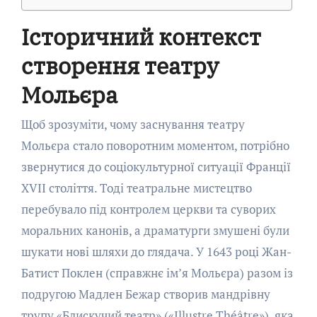
Історичний контекст
створення театру
Мольєра
Щоб зрозуміти, чому заснування театру
Мольєра стало поворотним моментом, потрібно
звернутися до соціокультурної ситуації Франції
XVII століття. Тоді театральне мистецтво
перебувало під контролем церкви та суворих
моральних канонів, а драматурги змушені були
шукати нові шляхи до глядача. У 1643 році Жан-
Батист Поклен (справжнє ім’я Мольєра) разом із
подругою Мадлен Бежар створив мандрівну
трупу «Блискучий театр» («Illustre Théâtre»), яка