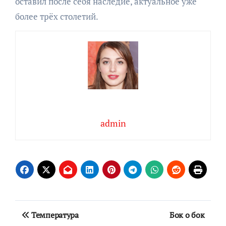
оставил после себя наследие, актуальное уже
более трёх столетий.
admin
Навигация
Температура
Бок о бок