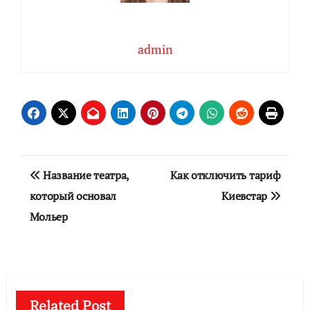
admin
Навигация
Название театра,
Как отключить тариф
по
который основал
Киевстар
Мольер
записям
Related Post