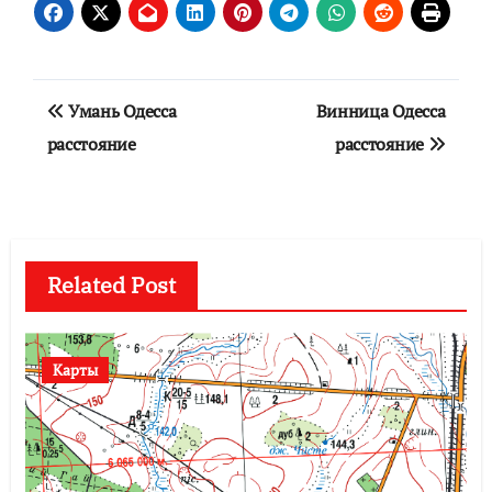
Навигация
Умань Одесса
Винница Одесса
по
расстояние
расстояние
записям
Related Post
Карты