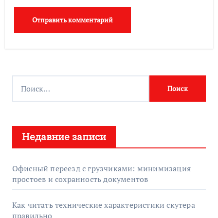
Н
а
й
т
Недавние записи
и
:
Офисный переезд с грузчиками: минимизация
простоев и сохранность документов
Как читать технические характеристики скутера
правильно