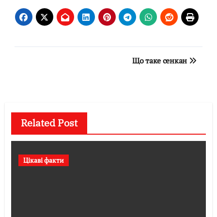
Навігація
Що таке сенкан
записів
Related Post
Цікаві факти