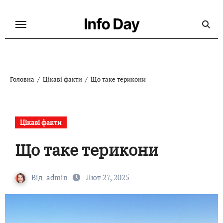
Перейти
до
Info Day
контенту
Головна
Цікаві факти
Що таке терикони
Цікаві факти
Що таке терикони
Від
admin
Лют 27, 2025