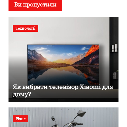
Ви пропустили
Технології
Як вибрати телевізор Xiaomi для
дому?
Різне