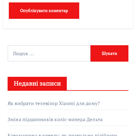
П
о
ш
у
Недавні записи
к
:
Як вибрати телевізор Xiaomi для дому?
Зміна підшипників коліс мопеда Дельта
Кавомашина в оренду: як правильно підібрати