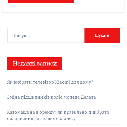
П
о
ш
у
Недавні записи
к
:
Як вибрати телевізор Xiaomi для дому?
Зміна підшипників коліс мопеда Дельта
Кавомашина в оренду: як правильно підібрати
обладнання для вашого бізнесу