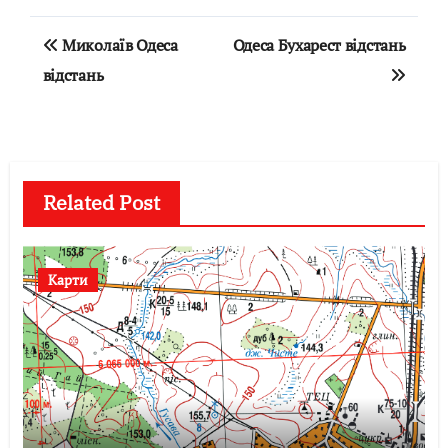
Навігація
Миколаїв Одеса
Одеса Бухарест відстань
записів
відстань
Related Post
Карти