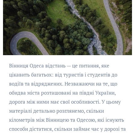
Вінниця Одеса відстань — це питання, яке
цікавить багатьох: від туристів і студентів до
водіїв та відряджених. Незважаючи на те, що
обидва міста розташовані на півдні України,
дорога між ними має свої особливості. У цьому
матеріалі детально розглянемо, скільки
кілометрів між Вінницею та Одесою, які існують
способи дістатися, скільки займає час у дорозі та