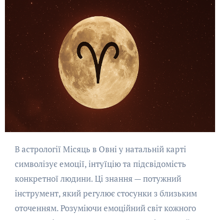
В астрології Місяць в Овні у натальній карті
символізує емоції, інтуїцію та підсвідомість
конкретної людини. Ці знання — потужний
інструмент, який регулює стосунки з близьким
оточенням. Розуміючи емоційний світ кожного