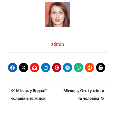
admin
Навігація
Місяць у Водолії
Місяць у Овні у жінки
записів
чоловіків та жінок
та чоловіка