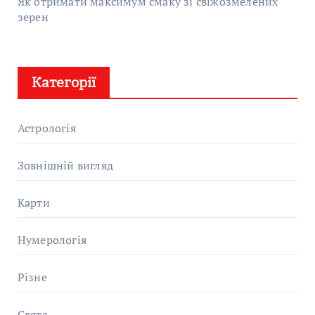
Як отримати максимум смаку зі свіжозмелених
зерен
Категорії
Астрологія
Зовнішній вигляд
Карти
Нумерологія
Різне
Свята