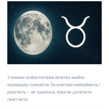
З такими особистостями нелегко знайти
відповідну сумісність. Їм властиві амбіційність і
рішучість — не здаються, поки не досягнуть
своєї мети.