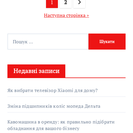
Пагінація
1
2
записів
Наступна сторінка »
П
о
ш
у
Недавні записи
к
:
Як вибрати телевізор Xiaomi для дому?
Зміна підшипників коліс мопеда Дельта
Кавомашина в оренду: як правильно підібрати
обладнання для вашого бізнесу