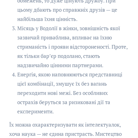
обмежень, то дуже цінують дружбу. При
цьому дбають про справжніх друзів — це
найбільша їхня цінність.
Місяць у Водолії в жінки, зовнішність якої
зазвичай приваблива, впливає на їхню
стриманість і прояви відстороненості. Проте,
як тільки бар’єр подолано, стають
надзвичайно цінними партнерами.
Енергія, якою наповнюються представниці
цієї комбінації, змушує їх без вагань
переходити нові межі. Без особливих
острахів беруться за ризиковані дії та
експерименти.
Їх можна охарактеризувати як інтелектуалок,
хоча наука — не єдина пристрасть. Мистецтво