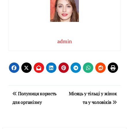
admin
Навігація
Полуниця користь
Місяць у тільці у жінок
записів
для організму
та у чоловіків