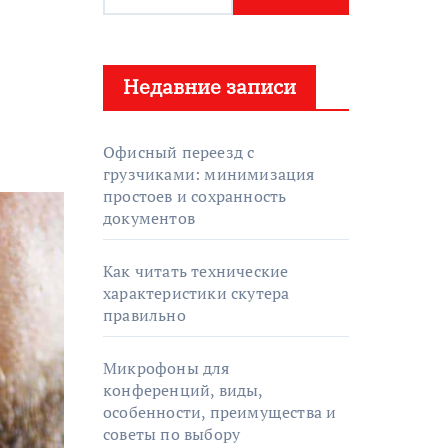
а
й
т
Недавние записи
и
:
Офисный переезд с
грузчиками: минимизация
простоев и сохранность
документов
Как читать технические
характеристики скутера
правильно
Микрофоны для
конференций, виды,
особенности, преимущества и
советы по выбору