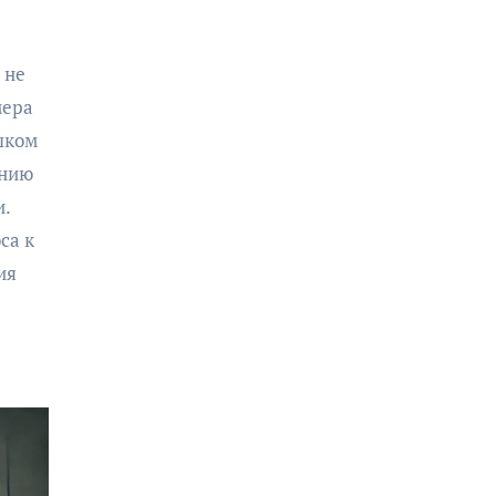
 не
мера
шком
ению
и.
са к
ия