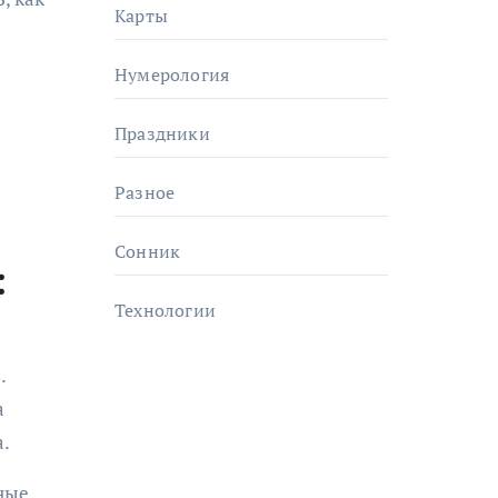
Карты
Нумерология
Праздники
Разное
Сонник
:
Технологии
.
а
а.
пные