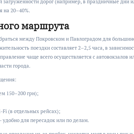
 загруженности дорог (например, в праздничные дни и
я на 20–40%.
ного маршрута
обраться между Покровском и Павлоградом для большин
ительность поездки составляет 2–2,5 часа, в зависимос
правление чаще всего осуществляется с автовокзалов и
асти города.
бщения:
ем 150–200 грн);
Fi (в отдельных рейсах);
 удобно для пересадок или по делам.
ые опоздания из-за пробок, нехватка мест в часы пик и