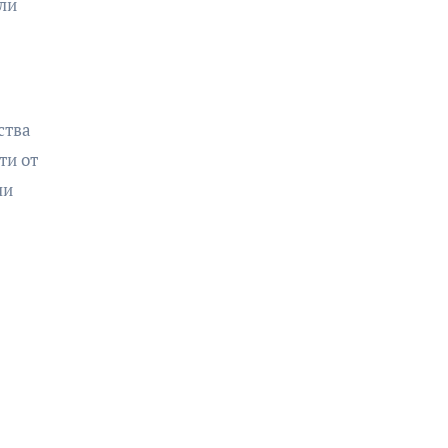
ли
ства
ти от
ли