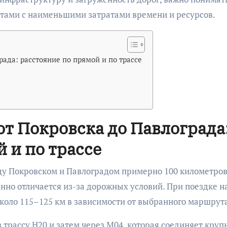
тами с наименьшими затратами времени и ресурсов.
ада: расстояние по прямой и по трассе
от Покровска до Павлограда
 и по трассе
ду Покровском и Павлоградом примерно 100 километров
нно отличается из-за дорожных условий. При поездке н
около 115–125 км в зависимости от выбранного маршрут
 трассу Н20 и затем через М04, которая соединяет кру