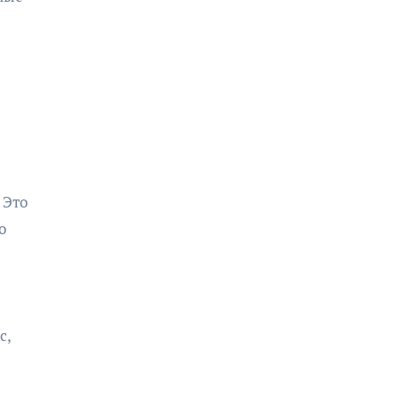
 Это
о
с,