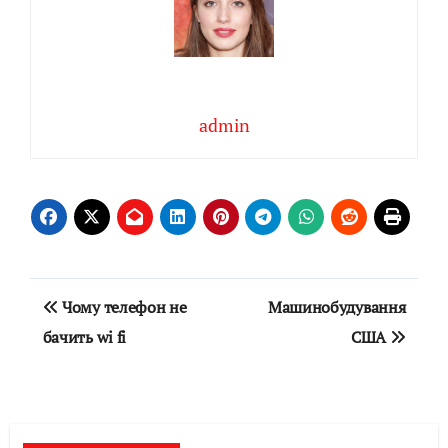
admin
Навігація
Чому телефон не
Машинобудування
записів
бачить wi fi
США