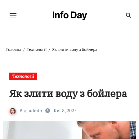
Перейти
до
Info Day
контенту
Головна
Технології
Як злити воду з бойлера
Технології
Як злити воду з бойлера
Від
admin
Кві 8, 2025